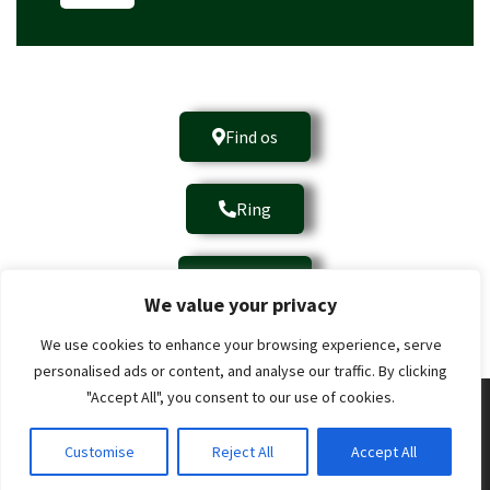
Find os
Ring
E-mail
We value your privacy
We use cookies to enhance your browsing experience, serve
personalised ads or content, and analyse our traffic. By clicking
"Accept All", you consent to our use of cookies.
© 2026 Gjeddesdal. | Telefon nummer:
20 14 81 21
| E-
mail:
post@gjeddesdal.dk
| Adresse: Gjeddesdalsvej 76,
Customise
Reject All
Accept All
2670 Greve