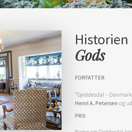
Historien
Gods
FORFATTER
“Gjeddesdal – Danmarksh
Henri A. Petersen
og ud
PRIS
Bogen om Gjeddesdal ko