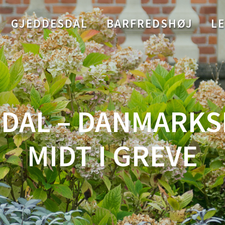
GJEDDESDAL
BARFREDSHØJ
LE
DAL – DANMARKS
MIDT I GREVE