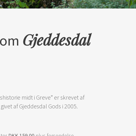
Gjeddesdal
 om
istorie midt i Greve” er skrevet af
givet af Gjeddesdal Gods i 2005.
ster
DKK 159,00
plus forsendelse.