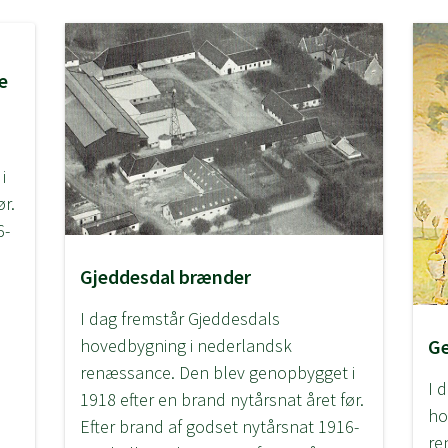
e
i
ør.
6-
Gjeddesdal brænder
n
I dag fremstår Gjeddesdals
hovedbygning i nederlandsk
G
renæssance. Den blev genopbygget i
I 
1918 efter en brand nytårsnat året før.
ho
Efter brand af godset nytårsnat 1916-
re