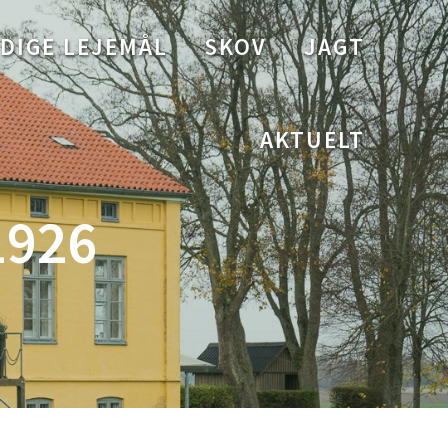
DIGE LEJEMÅL
SKOV
JAGT
AKTUELT
1926