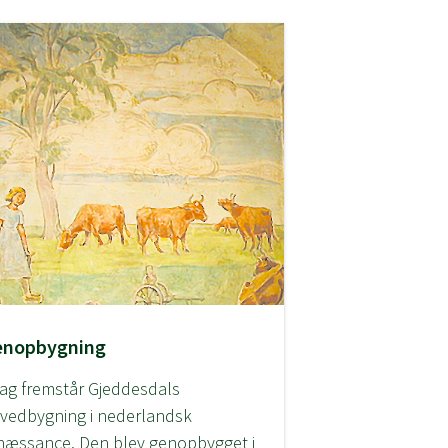
enopbygning
dag fremstår Gjeddesdals
vedbygning i nederlandsk
næssance. Den blev genopbygget i