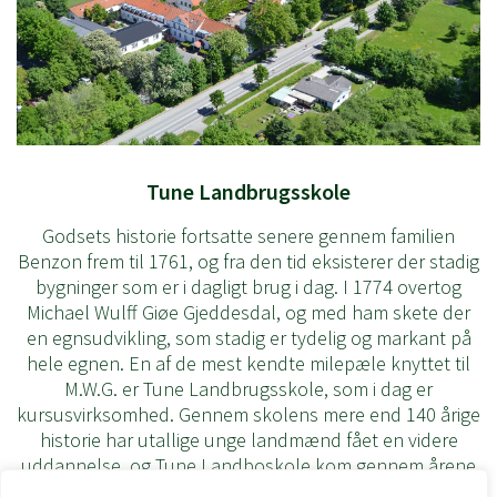
Tune Landbrugsskole
Godsets historie fortsatte senere gennem familien
Benzon frem til 1761, og fra den tid eksisterer der stadig
bygninger som er i dagligt brug i dag. I 1774 overtog
Michael Wulff Giøe Gjeddesdal, og med ham skete der
en egnsudvikling, som stadig er tydelig og markant på
hele egnen. En af de mest kendte milepæle knyttet til
M.W.G. er Tune Landbrugsskole, som i dag er
kursusvirksomhed. Gennem skolens mere end 140 årige
historie har utallige unge landmænd fået en videre
uddannelse, og Tune Landboskole kom gennem årene
til at betyde meget for landbruget, andelsbevægelsen