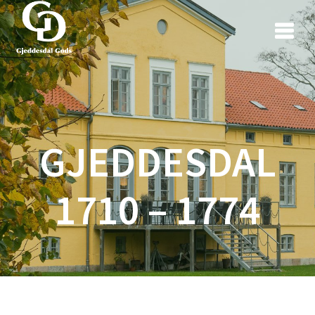
Skip
to
content
GJEDDESDAL
1710 – 1774